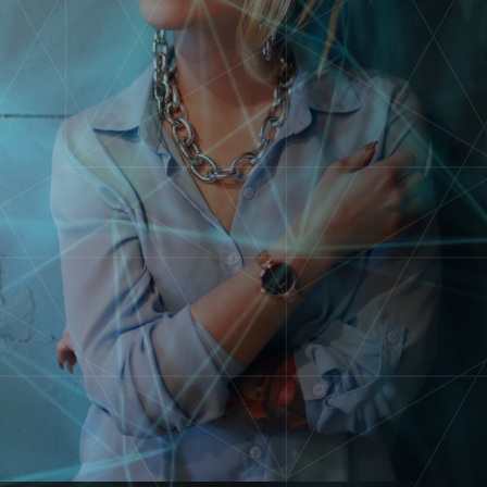
вести CRM
Делать прогнозы,
проводить аудиты,
упорядочивать данные
Разрабатывать скрипты
продаж
Составлять
эффективные контент
стратегии
Создавать фото и
видео по запросу