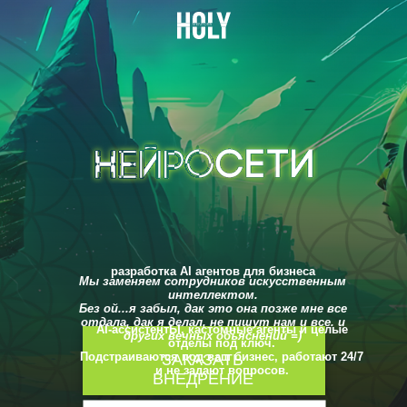
разработка AI агентов для бизнеса
Мы заменяем сотрудников искусственным
интеллектом.
Без ой...я забыл, дак это она позже мне все
отдала, дак я делал, не пишут нам и все. и
AI-ассистентЫ, кастомные агенты и целые
других вечных объяснений =)
отделы под ключ.
Подстраиваются под ваш бизнес, работают 24/7
ЗАКАЗАТЬ
и не задают вопросов.
ВНЕДРЕНИЕ