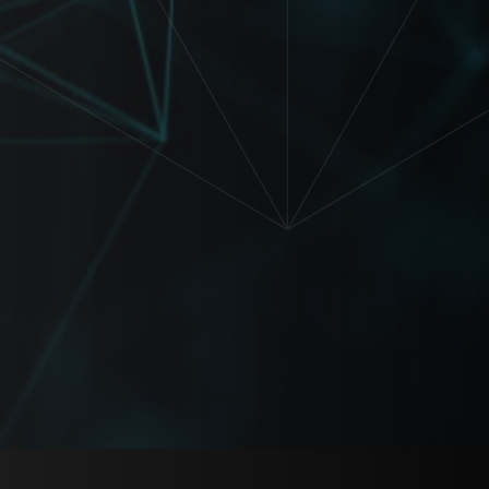
Создавать сайты,
презентации,
брендбуки
ВРЕМЯ ОЖИДАНИЙ
ПРОШЛО
ПОРА СТАНОВИТСЯ
ЛИДЕРОМ!
Научись создавать мощные
стратегии, прогнозировать
тренды и предугадывать
желания клиентов с
помощью нейронных сетей.
Устал сидеть наблюдая, как
твои конкуренты мчатся