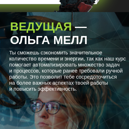
Составлять
эффективные контент
ВЕДУЩАЯ
—
стратегии
ОЛЬГА МЕЛЛ
Проводить глубокий
анализ ЦА и
Ты сможешь сэкономить значительное
конкурентов
количество времени и энергии, так как наш курс
Прописывать сценарии
помогает автоматизировать множество задач
и процессов, которые ранее требовали ручной
прогревов и вирусных
работы. Это позволит тебе сосредоточиться
Reels
на более важных аспектах твоей работы
ВНЕДРЯЕМ
и повысить эффективность.
Анализировать Zoom
встречи, интервью с
кандидатами
Создавать воронки
продаж, продавать,