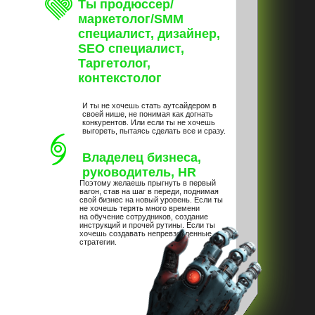
Ты продюссер/
маркетолог/SMM
специалист, дизайнер,
SEO специалист,
Таргетолог,
контекстолог
И ты не хочешь стать аутсайдером в
своей нише, не понимая как догнать
конкурентов. Или если ты не хочешь
выгореть, пытаясь сделать все и сразу.
Владелец бизнеса,
руководитель, HR
Поэтому желаешь прыгнуть в первый
вагон, став на шаг в переди, поднимая
свой бизнес на новый уровень. Если ты
НА ЧТО СПОСОБНЫ
не хочешь терять много времени
на обучение сотрудников, создание
инструкций и прочей рутины. Если ты
НЕЙРОСЕТИ?
хочешь создавать непревзойденные
стратегии.
Писать продающие
тексты
за несколько секунд